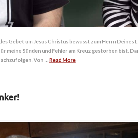
es Gebet um Jesus Christus bewusst zum Herrn Deines Le
für meine Sünden und Fehler am Kreuz gestorben bist. Daru
 nachzufolgen. Von …
Read More
nker!