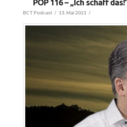
POP 116 – „Ich schaff da
BCT Podcast
13. Mai 2021