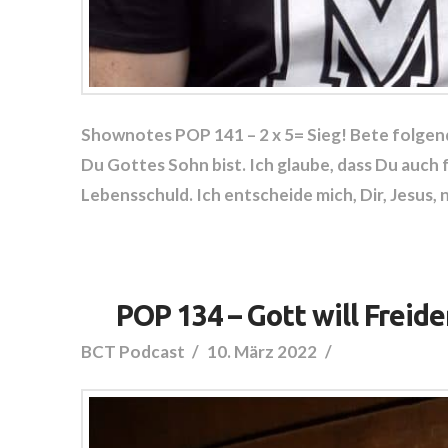
Shownotes POP 141 – 2 x 5= Sieg! Bete folgend
Du Gottes Sohn bist. Ich glaube, dass Du auch 
Lebensschuld. Ich entscheide mich, Dir, Jesus,
POP 134 – Gott will Freide
BCT Podcast
10. März 2022