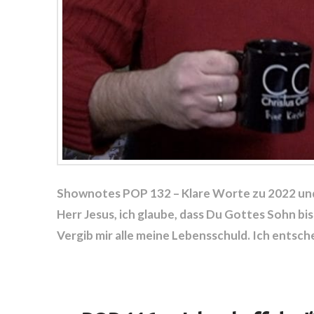
Shownotes POP 132 – Klare Worte zu 2022 und
Herr Jesus, ich glaube, dass Du Gottes Sohn bi
Vergib mir alle meine Lebensschuld. Ich entsche