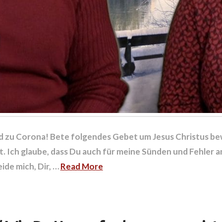
 zu Corona! Bete folgendes Gebet um Jesus Christus be
st. Ich glaube, dass Du auch für meine Sünden und Fehler a
ide mich, Dir, …
Read More