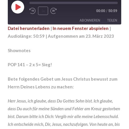
Play
1x
00:00
/
50:59
Episode
ABONNIEREN
TEILEN
Datei herunterladen
|
In neuem Fenster abspielen
|
Audiolänge: 50:59
|
Aufgenommen am 23. März 2023
TEILEN
RSS FEED
LINK
Shownotes
EMBED
POP 141 – 2 x 5= Sieg!
Bete folgendes Gebet um Jesus Christus bewusst zum
Herrn Deines Lebens zu machen:
Herr Jesus, ich glaube, dass Du Gottes Sohn bist. Ich glaube,
dass Du auch für meine Sünden und Fehler am Kreuz gestorben
bist. Darum bitte ich Dich: Vergib mir alle meine Lebensschuld.
Ich entscheide mich, Dir, Jesus, nachzufolgen. Von heute an, bis