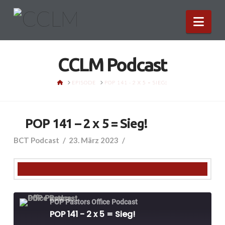
Nav
CCLM Podcast
HOME
EPISODE
POP 141 - 2 X 5 = SIEG!
POP 141 – 2 x 5 = Sieg!
BCT Podcast
23. März 2023
POP Pastors Office Podcast
POP 141 - 2 x 5 = Sieg!