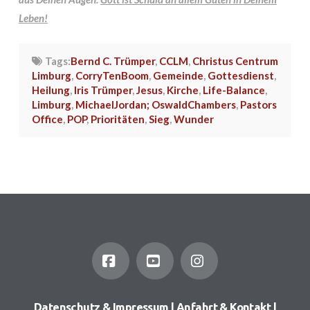
Leben!
Tags:
Bernd C. Trümper
,
CCLM
,
Christus Centrum
Limburg
,
CorryTenBoom
,
Gemeinde
,
Gottesdienst
,
Heilung
,
Iris Trümper
,
Jesus
,
Kirche
,
Life-Balance
,
Limburg
,
MichaelJordan; OswaldChambers
,
Pastors
Office
,
POP
,
Prioritäten
,
Sieg
,
Wunder
Facebook
YouTube
Instagram
Datenschutz & Impressum
|
Anfahrt & Kontakt
|