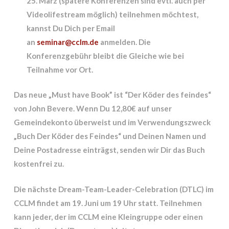
25. März (spätere Konferenzen sind evtl. auch per
Videolifestream möglich) teilnehmen möchtest,
kannst Du Dich per Email
an
seminar@cclm.de
anmelden. Die
Konferenzgebühr bleibt die Gleiche wie bei
Teilnahme vor Ort.
Das neue „
Must have Book” ist “Der Köder des feindes“
von John Bevere. Wenn Du 12,80€ auf unser
Gemeindekonto überweist und im Verwendungszweck
„Buch Der Köder des Feindes“ und Deinen Namen und
Deine Postadresse einträgst, senden wir Dir das Buch
kostenfrei zu.
Die nächste
Dream-Team-Leader-Celebration
(DTLC) im
CCLM findet am 19. Juni um 19 Uhr statt. Teilnehmen
kann jeder, der im CCLM eine Kleingruppe oder einen