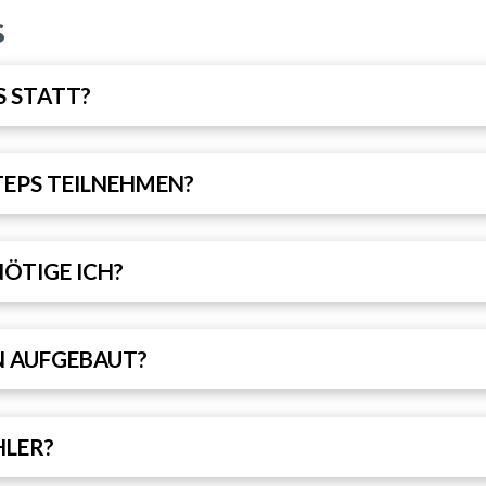
S
S STATT?
TEPS TEILNEHMEN?
ÖTIGE ICH?
N AUFGEBAUT?
HLER?