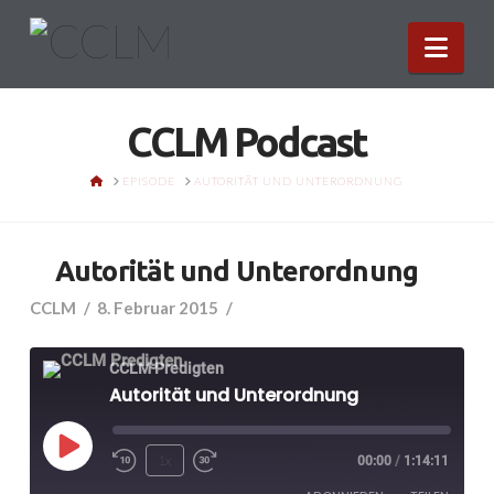
Nav
CCLM Podcast
HOME
EPISODE
AUTORITÄT UND UNTERORDNUNG
Autorität und Unterordnung
CCLM
8. Februar 2015
CCLM Predigten
Autorität und Unterordnung
Play
1x
00:00
/
1:14:11
Episode