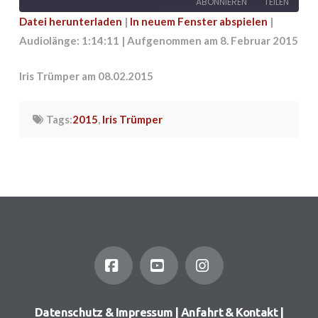
ABONNIEREN
TEILEN
Datei herunterladen
|
In neuem Fenster abspielen
|
Audiolänge: 1:14:11
|
Aufgenommen am 8. Februar 2015
TEILEN
RSS FEED
LINK
Iris Trümper am 08.02.2015
EMBED
Tags:
2015
,
Iris Trümper
Facebook
YouTube
Instagram
Datenschutz & Impressum
|
Anfahrt & Kontakt
|