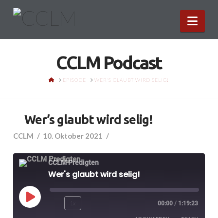
Nav
CCLM Podcast
HOME
EPISODE
WER'S GLAUBT WIRD SELIG!
Wer’s glaubt wird selig!
CCLM
10. Oktober 2021
CCLM Predigten
Wer's glaubt wird selig!
Play
1x
00:00
/
1:19:23
Episode