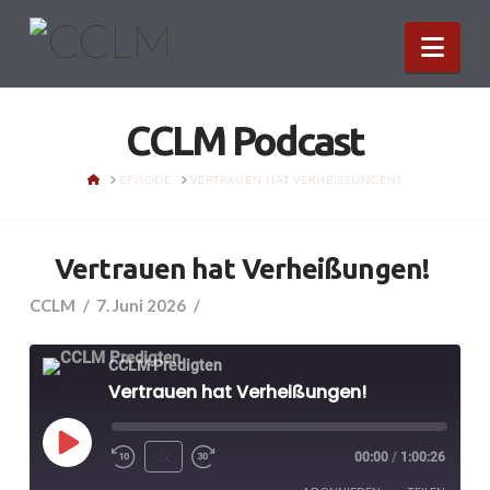
Nav
CCLM Podcast
HOME
EPISODE
VERTRAUEN HAT VERHEISSUNGEN!
Vertrauen hat Verheißungen!
CCLM
7. Juni 2026
CCLM Predigten
Vertrauen hat Verheißungen!
Play
1x
00:00
/
1:00:26
Episode