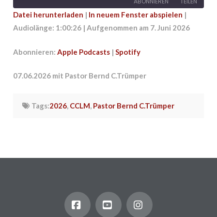
ABONNIEREN
TEILEN
Datei herunterladen
|
In neuem Fenster abspielen
|
Audiolänge: 1:00:26
|
Aufgenommen am 7. Juni 2026
TEILEN
Apple Podcasts
Spotify
RSS FEED
LINK
Abonnieren:
Apple Podcasts
|
Spotify
EMBED
07.06.2026 mit Pastor Bernd C.Trümper
Tags:
2026
,
CCLM
,
Pastor Bernd C.Trümper