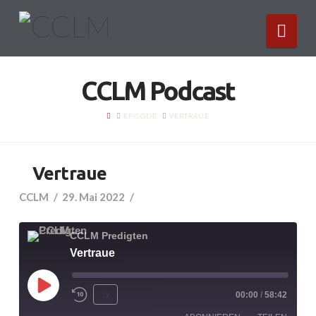
Nav
CCLM Podcast
HOME
EPISODE
VERTRAUE
Vertraue
CCLM
29. Mai 2022
CCLM Predigten
Vertraue
Play
1x
00:00
/
58:42
Episode