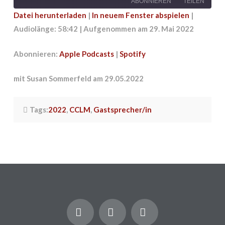
ABONNIEREN
TEILEN
Datei herunterladen
|
In neuem Fenster abspielen
|
Audiolänge: 58:42
|
Aufgenommen am 29. Mai 2022
TEILEN
Apple Podcasts
Spotify
RSS FEED
LINK
Abonnieren:
Apple Podcasts
|
Spotify
EMBED
mit Susan Sommerfeld am 29.05.2022
Tags:
2022
,
CCLM
,
Gastsprecher/in