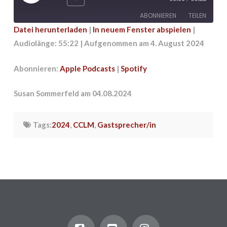
Episode
ABONNIEREN
TEILEN
Datei herunterladen
|
In neuem Fenster abspielen
|
Audiolänge: 55:22
|
Aufgenommen am 4. August 2024
TEILEN
Apple Podcasts
Spotify
RSS FEED
LINK
Abonnieren:
Apple Podcasts
|
Spotify
EMBED
Susan Sommerfeld am 04.08.2024
Tags:
2024
,
CCLM
,
Gastsprecher/in