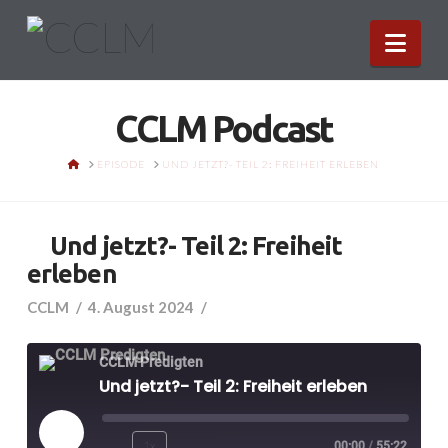
Nav
CCLM Podcast
HOME
EPISODE
UND JETZT?- TEIL 2: FREIHEIT ERLEBEN
Und jetzt?- Teil 2: Freiheit
erleben
CCLM
4. August 2024
CCLM Predigten
Und jetzt?- Teil 2: Freiheit erleben
Play
1x
00:00
/
55:22