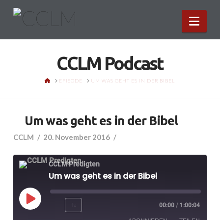
Nav
CCLM Podcast
HOME
EPISODE
UM WAS GEHT ES IN DER BIBEL
Um was geht es in der Bibel
CCLM
20. November 2016
CCLM Predigten
Um was geht es in der Bibel
Play
1x
00:00
/
1:00:04
Episode