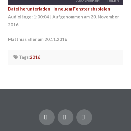
ABONNIEREN
TEILEN
Datei herunterladen
|
In neuem Fenster abspielen
|
Audiolänge: 1:00:04
|
Aufgenommen am 20. November
TEILEN
RSS FEED
2016
LINK
Matthias Eller am 20.11.2016
EMBED
Tags:
2016