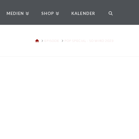
MEDIEN
SHOP
KALENDER
HOME
EPISODE
POP SPECIAL - SO WIRD 2023