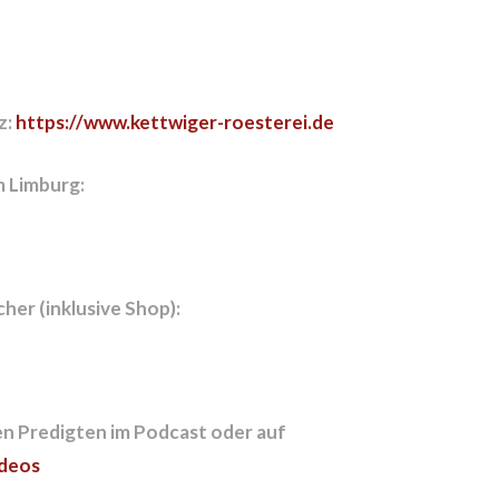
z:
https://www.kettwiger-roesterei.de
m Limburg:
cher (inklusive Shop):
n Predigten im Podcast oder auf
deos