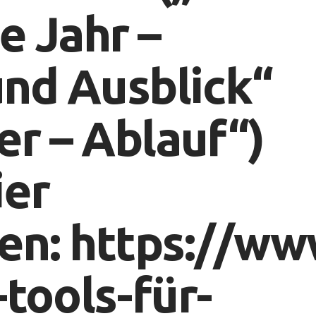
e Jahr –
nd Ausblick“
er – Ablauf“)
ier
en:
https://ww
-tools-für-