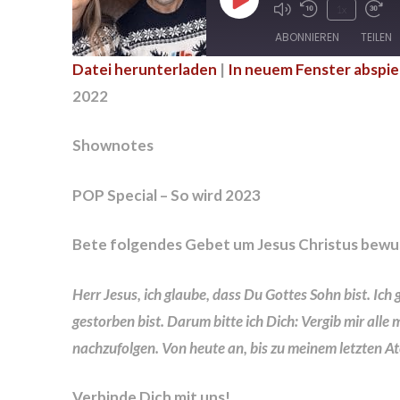
Play
1x
Episode
ABONNIEREN
TEILEN
Datei herunterladen
|
In neuem Fenster abspie
TEILEN
2022
RSS FEED
LINK
Shownotes
EMBED
POP Special – So wird 2023
Bete folgendes Gebet um Jesus Christus bewu
Herr Jesus, ich glaube, dass Du Gottes Sohn bist. Ic
gestorben bist. Darum bitte ich Dich: Vergib mir alle 
nachzufolgen. Von heute an, bis zu meinem letzten At
Verbinde Dich mit uns!