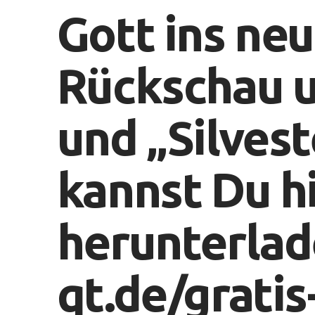
Gott ins neu
Rückschau u
und „Silvest
kannst Du h
herunterlad
qt.de/gratis