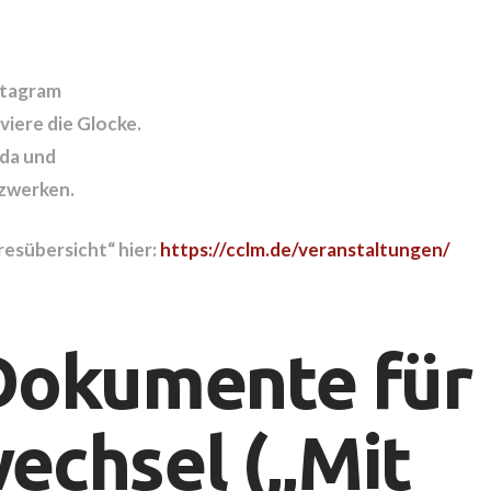
stagram
iere die Glocke.
 da und
tzwerken.
resübersicht“ hier:
https://cclm.de/veranstaltungen/
Dokumente für
echsel („Mit