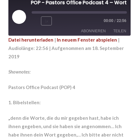
POP - Pastors Office Podcast 4 – Worte!
Play
1x
00:00
/
22:56
Episode
ABONNIEREN
TEILEN
Datei herunterladen
|
In neuem Fenster abspielen
|
Audiolänge: 22:56
|
Aufgenommen am 18. September
TEILEN
RSS FEED
2019
LINK
Shownotes:
EMBED
Pastors Office Podcast (POP) 4
1. Bibelstellen:
„denn die Worte, die du mir gegeben hast, habe ich
ihnen gegeben, und sie haben sie angenommen… Ich
habe ihnen dein Wort gegeben,… Ich bitte aber nicht