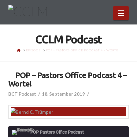
Nav
CCLM Podcast
HOME
EPISODE
POP - PASTORS OFFICE PODCAST 4 – WORTE!
POP – Pastors Office Podcast 4 –
Worte!
BCT Podcast
18. September 2019
POP Pastors Office Podcast