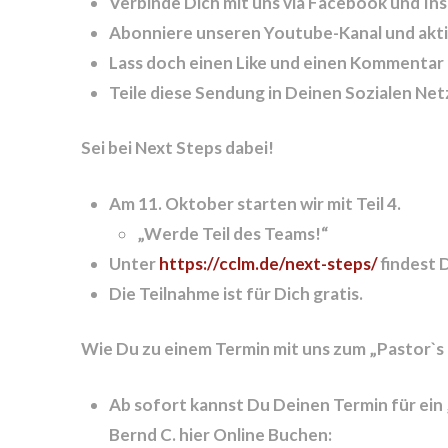
Verbinde Dich mit uns via Facebook und In
Abonniere unseren Youtube-Kanal und aktiv
Lass doch einen Like und einen Kommentar
Teile diese Sendung in Deinen Sozialen Ne
Sei bei Next Steps dabei!
Am 11. Oktober starten wir mit Teil 4.
„Werde Teil des Teams!“
Unter
https://cclm.de/next-steps/
findest 
Die Teilnahme ist für Dich gratis.
Wie Du zu einem Termin mit uns zum „Pastor`s
Ab sofort kannst Du Deinen Termin für ein 
Bernd C. hier Online Buchen: