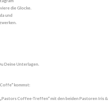
stagram
iere die Glocke.
 da und
tzwerken.
Du Deine Unterlagen.
 Coffe“ kommst:
„Pastors Coffee-Treffen“ mit den beiden Pastoren Iris &