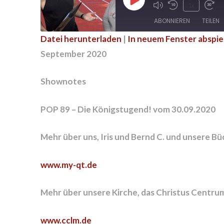
Play
1x
Episode
ABONNIEREN
TEILEN
Datei herunterladen
|
In neuem Fenster abspie
TEILEN
September 2020
RSS FEED
LINK
Shownotes
EMBED
POP 89 – Die Königstugend! vom 30.09.2020
Mehr über uns, Iris und Bernd C. und unsere Bü
www.my-qt.de
Mehr über unsere Kirche, das Christus Centru
www.cclm.de