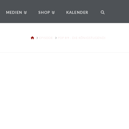
MEDIEN
SHOP
KALENDER
HOME
EPISODE
POP 89 - DIE KÖNIGSTUGEND!