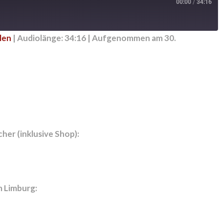
00:00
/
34:16
len
|
Audiolänge: 34:16
|
Aufgenommen am 30.
cher (inklusive Shop):
m Limburg: