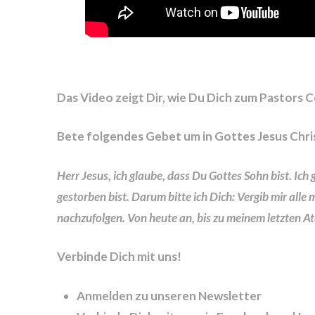
Das Video zeigt Dir, wie Du Dich zum Pastors
Bete folgendes Gebet um in Gottes Jesus Chr
Herr Jesus, ich glaube, dass Du Gottes Sohn bist. Ic
gestorben bist. Darum bitte ich Dich: Vergib mir alle 
nachzufolgen. Von heute an, bis zu meinem letzten At
Verbinde Dich mit uns!
Anmelden zu unseren Newsletter