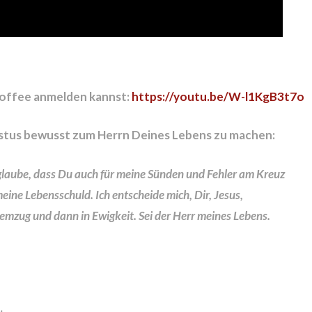
 Coffee anmelden kannst:
https://youtu.be/W-l1KgB3t7o
istus bewusst zum Herrn Deines Lebens zu machen:
h glaube, dass Du auch für meine Sünden und Fehler am Kreuz
meine Lebensschuld. Ich entscheide mich, Dir, Jesus,
emzug und dann in Ewigkeit. Sei der Herr meines Lebens.