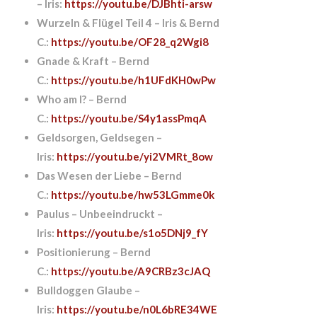
– Iris:
https://youtu.be/DJBhti-arsw
Wurzeln & Flügel Teil 4 – Iris & Bernd
C.:
https://youtu.be/OF28_q2Wgi8
Gnade & Kraft – Bernd
C.:
https://youtu.be/h1UFdKH0wPw
Who am I? – Bernd
C.:
https://youtu.be/S4y1assPmqA
Geldsorgen, Geldsegen –
Iris:
https://youtu.be/yi2VMRt_8ow
Das Wesen der Liebe – Bernd
C.:
https://youtu.be/hw53LGmme0k
Paulus – Unbeeindruckt –
Iris:
https://youtu.be/s1o5DNj9_fY
Positionierung – Bernd
C.:
https://youtu.be/A9CRBz3cJAQ
Bulldoggen Glaube –
Iris:
https://youtu.be/n0L6bRE34WE