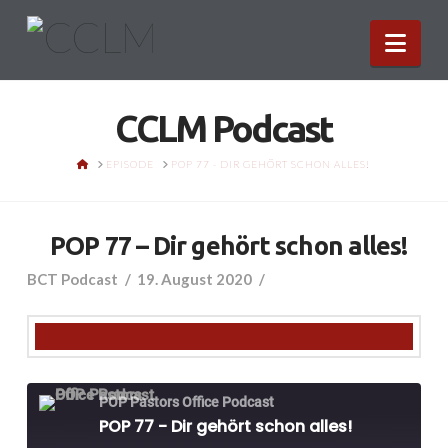
Nav
CCLM Podcast
HOME
EPISODE
POP 77 - DIR GEHÖRT SCHON ALLES!
POP 77 – Dir gehört schon alles!
BCT Podcast
19. August 2020
POP Pastors Office Podcast
POP 77 - Dir gehört schon alles!