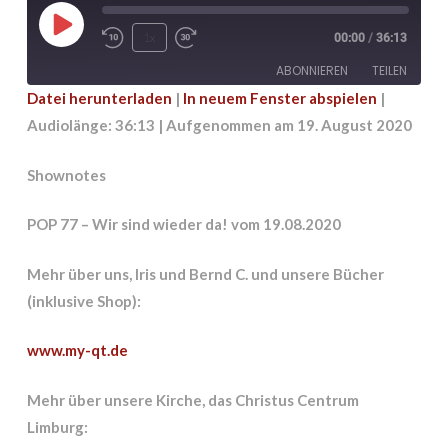
Play
1x
00:00
/
36:13
Episode
ABONNIEREN
TEILEN
Datei herunterladen
|
In neuem Fenster abspielen
|
Audiolänge: 36:13
|
Aufgenommen am 19. August 2020
TEILEN
RSS FEED
LINK
Shownotes
EMBED
POP 77 – Wir sind wieder da! vom 19.08.2020
Mehr über uns, Iris und Bernd C. und unsere Bücher
(inklusive Shop):
www.my-qt.de
Mehr über unsere Kirche, das Christus Centrum
Limburg: