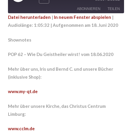
Episode
ABONNIEREN
TEILEN
Datei herunterladen
|
In neuem Fenster abspielen
|
Audiolänge: 1:05:32
|
Aufgenommen am 18. Juni 2020
TEILEN
RSS FEED
LINK
Shownotes
EMBED
POP 62 – Wie Du Geistheiler wirst! vom 18.06.2020
Mehr über uns, Iris und Bernd C. und unsere Bücher
(inklusive Shop):
www.my-qt.de
Mehr über unsere Kirche, das Christus Centrum
Limburg:
www.cclm.de