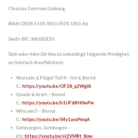
Christus Centrum Limburg
IBAN: DE05 5105 0015 0535 1851 66
Swift-BIC: NASSDE55
Sieh oder höre Dir hierzu unbedingt folgende Predigten
an (einfach draufklicken):
Wurzeln & Flügel Teil 4 – Iris & Bernd
C.:
https://youtu.be/OF28_q2Wgi8
Gnade & Kraft – Bernd
C.:
https://youtu.be/h1UFdKH0wPw
Who am I? – Bernd
C.:
https://youtu.be/S4y1assPmqA
Geldsorgen, Geldsegen –
Iris:
https://youtu.be/yi2VMRt_8ow