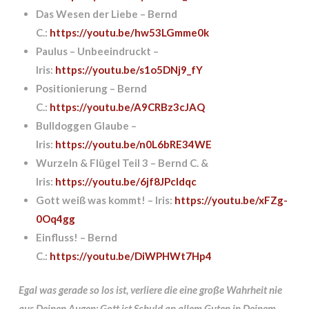
Das Wesen der Liebe – Bernd
C.:
https://youtu.be/hw53LGmme0k
Paulus – Unbeeindruckt –
Iris:
https://youtu.be/s1o5DNj9_fY
Positionierung – Bernd
C.:
https://youtu.be/A9CRBz3cJAQ
Bulldoggen Glaube –
Iris:
https://youtu.be/n0L6bRE34WE
Wurzeln & Flügel Teil 3 – Bernd C. &
Iris:
https://youtu.be/6jf8JPcIdqc
Gott weiß was kommt! – Iris:
https://youtu.be/xFZg-
0Oq4gg
Einfluss! – Bernd
C.:
https://youtu.be/DiWPHWt7Hp4
Egal was gerade so los ist, verliere die eine große Wahrheit nie
aus Deinen Augen:
Gott ist Schuld an allem Guten in Deinem