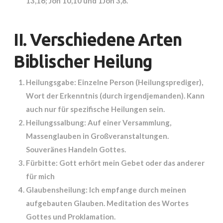
13,16; Joh 10,10 und 1Joh 3,8.
II. Verschiedene Arten
Biblischer Heilung
Heilungsgabe
:
Einzelne Person (Heilungsprediger),
Wort der Erkenntnis (durch irgendjemanden). Kann
auch nur für spezifische Heilungen sein.
Heilungssalbung
:
Auf einer Versammlung,
Massenglauben in Großveranstaltungen.
Souveränes Handeln Gottes.
Fürbitte
:
Gott erhört mein Gebet oder das anderer
für mich
Glaubensheilung
:
Ich empfange durch meinen
aufgebauten Glauben. Meditation des Wortes
Gottes und Proklamation.