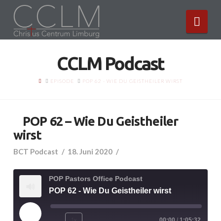
Nav
CCLM Podcast
HOME
EPISODE
POP 62 - WIE DU GEISTHEILER WIRST
POP 62 – Wie Du Geistheiler
wirst
BCT Podcast
18. Juni 2020
POP Pastors Office Podcast
POP 62 - Wie Du Geistheiler wirst
Play
1x
00:00
/
1:05:32