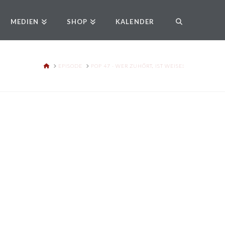
MEDIEN
SHOP
KALENDER
HOME
EPISODE
POP 47 - WER ZUHÖRT, IST WEISE!