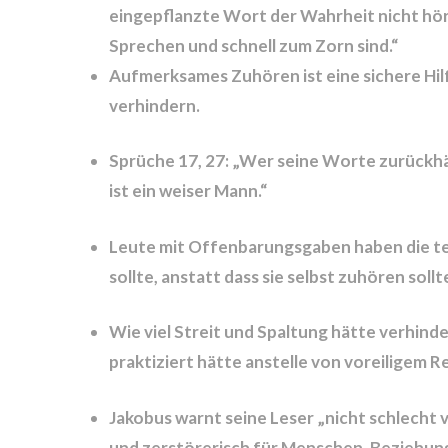
eingepflanzte Wort der Wahrheit nicht hö
Sprechen und schnell zum Zorn sind.“
Aufmerksames Zuhören ist eine sichere Hi
verhindern.
Sprüche 17, 27: „Wer seine Worte zurückhält
ist ein weiser Mann.“
Leute mit Offenbarungsgaben haben die ten
sollte, anstatt dass sie selbst zuhören sollt
Wie viel Streit und Spaltung hätte verhin
praktiziert hätte anstelle von voreiligem
Jakobus warnt seine Leser „nicht schlecht v
und zerstörerisch für Menschen, Beziehung