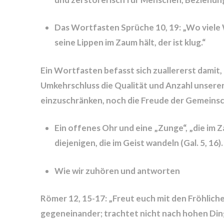
Das Wortfasten Sprüche 10, 19: „Wo viele W
seine Lippen im Zaum hält, der ist klug.“
Ein Wortfasten befasst sich zuallererst damit,
Umkehrschluss die Qualität und Anzahl unserer
einzuschränken, noch die Freude der Gemeins
Ein offenes Ohr und eine „Zunge“, „die im Za
diejenigen, die im Geist wandeln (Gal. 5, 16).
Wie wir zuhören und antworten
Römer 12, 15-17: „Freut euch mit den Fröhlich
gegeneinander; trachtet nicht nach hohen Din