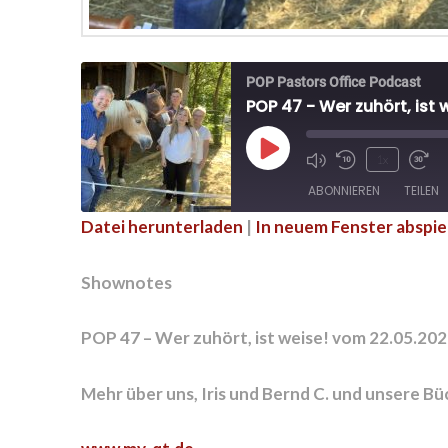
POP Pastors Office Podcast
POP 47 - Wer zuhört, ist 
Play
1x
Episode
ABONNIEREN
TEILEN
Datei herunterladen
|
In neuem Fenster abspie
TEILEN
RSS FEED
Shownotes
LINK
POP 47 – Wer zuhört, ist weise! vom 22.05.20
EMBED
Mehr über uns, Iris und Bernd C. und unsere Bü