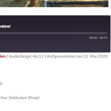
weise!
00:00
/
46:12
len
|
Audiolänge: 46:12
|
Aufgenommen am 22. Mai 2020
20
cher (inklusive Shop):