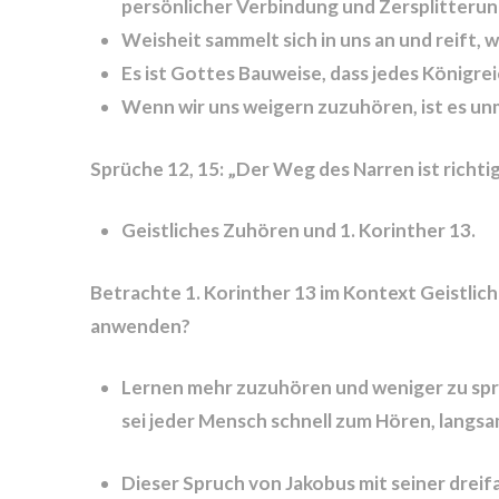
persönlicher Verbindung und Zersplitterun
Weisheit sammelt sich in uns an und reift,
Es ist Gottes Bauweise, dass jedes Königr
Wenn wir uns weigern zuzuhören, ist es un
Sprüche 12, 15: „Der Weg des Narren ist richtig
Geistliches Zuhören und 1. Korinther 13.
Betrachte 1. Korinther 13 im Kontext Geistlich
anwenden?
Lernen mehr zuzuhören und weniger zu spre
sei jeder Mensch schnell zum Hören, langs
Dieser Spruch von Jakobus mit seiner dreif