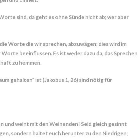
orte sind, da geht es ohne Sünde nicht ab; wer aber
 die Worte die wir sprechen, abzuwägen; dies wird im
 Worte beeinflussen. Es ist weder dazu da, das Sprechen
chaft zu hemmen.
um gehalten“ ist (Jakobus 1, 26) sind nötig für
en und weint mit den Weinenden! Seid gleich gesinnt
gen, sondern haltet euch herunter zu den Niedrigen;