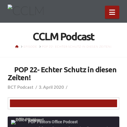
Nav
CCLM Podcast
HOME
EPISODE
POP 22- ECHTER SCHUTZ IN DIESEN ZEITEN!
POP 22- Echter Schutz in diesen
Zeiten!
BCT Podcast
3. April 2020
POP Pastors Office Podcast