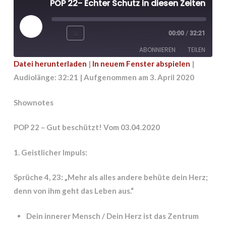
POP 22- Echter Schutz in diesen Zeiten!
Play
1x
00:00
/
32:21
Episode
ABONNIEREN
TEILEN
Datei herunterladen
|
In neuem Fenster abspielen
|
Audiolänge: 32:21
|
Aufgenommen am 3. April 2020
TEILEN
RSS FEED
LINK
Shownotes
EMBED
POP 22 – Gut beschützt! Vom 03.04.2020
1. Geistlicher Impuls:
Sprüche 4, 23: „Mehr als alles andere behüte dein Herz;
denn von ihm geht das Leben aus.“
Dein innerer Mensch / Dein Herz ist das Zentrum