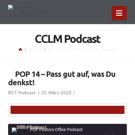
Nav
CCLM Podcast
HOME
EPISODE
POP 14 – PASS GUT AUF, WAS DU DENKST!
POP 14 – Pass gut auf, was Du
denkst!
BCT Podcast
25. März 2020
POP Pastors Office Podcast