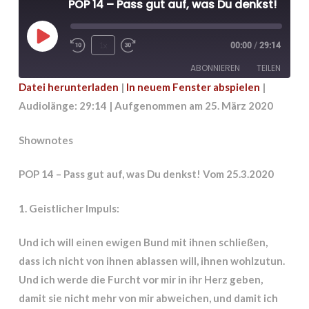
POP 14 – Pass gut auf, was Du denkst!
Play
1x
00:00
/
29:14
Episode
ABONNIEREN
TEILEN
Datei herunterladen
|
In neuem Fenster abspielen
|
Audiolänge: 29:14
|
Aufgenommen am 25. März 2020
TEILEN
RSS FEED
LINK
Shownotes
EMBED
POP 14 – Pass gut auf, was Du denkst! Vom 25.3.2020
1. Geistlicher Impuls:
Und ich will einen ewigen Bund mit ihnen schließen,
dass ich nicht von ihnen ablassen will, ihnen wohlzutun.
Und ich werde die Furcht vor mir in ihr Herz geben,
damit sie nicht mehr von mir abweichen, und damit ich