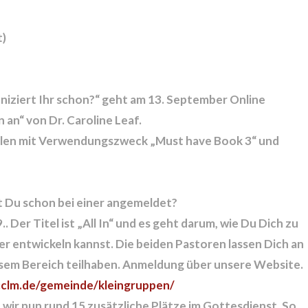
t)
niziert Ihr schon?“ geht am 13. September Online
 an“ von Dr. Caroline Leaf.
ahlen mit Verwendungszweck „Must have Book 3“ und
st Du schon bei einer angemeldet?
.. Der Titel ist „All In“ und es geht darum, wie Du Dich zu
er entwickeln kannst. Die beiden Pastoren lassen Dich an
esem Bereich teilhaben. Anmeldung über unsere Website.
cclm.de/gemeinde/kleingruppen/
wir nun rund
15 zusätzliche Plätze
im Gottesdienst. So