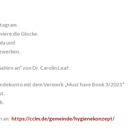
stagram
iere die Glocke.
 da und
tzwerken.
ehirn an“ von Dr. Carolin Leaf.
eindekonto mit dem Vermerk „Must have Book 3/2021“
st.
h.
n an:
https://cclm.de/gemeinde/hygienekonzept/