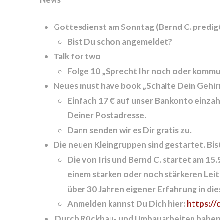
Gottesdienst am Sonntag (Bernd C. predig
Bist Du schon angemeldet?
Talk for two
Folge 10 „Sprecht Ihr noch oder kommu
Neues must have book
„Schalte Dein Gehirn
Einfach 17 € auf unser Bankonto einz
Deiner Postadresse.
Dann senden wir es Dir gratis zu.
Die neuen Kleingruppen sind gestartet
. Bi
Die von Iris und Bernd C. startet am 15.9
einem starken oder noch stärkeren Leit
über 30 Jahren eigener Erfahrung in di
Anmelden kannst Du Dich hier:
https://
Durch Rückbau- und Umbauarbeiten haben 