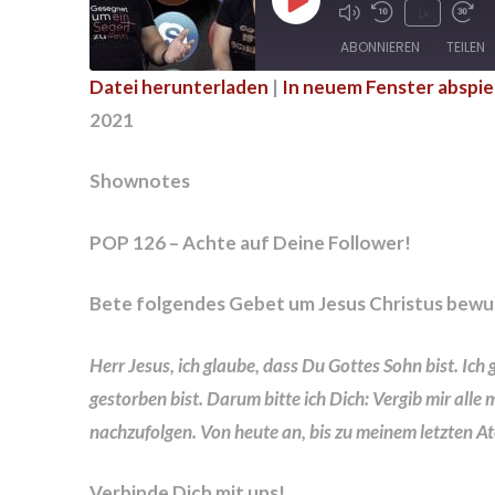
Play
1x
Episode
ABONNIEREN
TEILEN
Datei herunterladen
|
In neuem Fenster abspie
TEILEN
2021
RSS FEED
LINK
Shownotes
EMBED
POP 126 – Achte auf Deine Follower!
Bete folgendes Gebet um Jesus Christus bewu
Herr Jesus, ich glaube, dass Du Gottes Sohn bist. Ic
gestorben bist. Darum bitte ich Dich: Vergib mir alle 
nachzufolgen. Von heute an, bis zu meinem letzten At
Verbinde Dich mit uns!