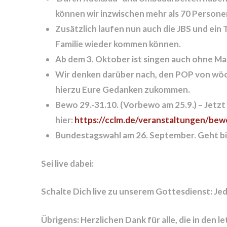
können wir inzwischen
mehr als 70 Person
Zusätzlich laufen nun auch
die JBS und ein 
Familie wieder kommen können.
Ab dem 3. Oktober ist singen auch ohne Ma
Wir denken darüber nach, den
POP von wöc
hierzu Eure Gedanken zukommen.
Bewo 29.-31.10.
(Vorbewo am 25.9.) – Jetzt
hier:
https://cclm.de/veranstaltungen/bew
Bundestagswahl am 26. September. Geht bi
Sei live dabei:
Schalte Dich live zu unserem Gottesdienst: Je
Übrigens: Herzlichen Dank für alle, die in de