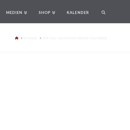
MEDIEN
SHOP
KALENDER
HOME
EPISODE
POP 126 - ACHTE AUF DEINE FOLLOWER