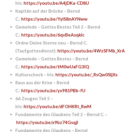
Iris:
https://youtu.be/A4jDKa-CD8U
Kapitän auf der Brücke – Bernd
C.:
https://youtu.be/YylS8nAYNww
Gemeinde – Gottes Bestes Teil 2 – Bernd
C.:
https://youtu.be/6qvBeAsqklc
Ordne Deine Sterne neu – Bernd C.
(Taufgottesdienst):
https://youtu.be/4WzSFMb_XrA
Gemeinde – Gottes Bestes – Bernd
C.:
https://youtu.be/tM0wUaFG3lQ
Kulturschock – Iris:
https://youtu.be/_RsQw0SIjXs
Raus aus der Krise – Bernd
C.:
https://youtu.be/yx981PBb-fU
66 Zeugen Teil 5 –
Iris:
https://youtu.be/dFOHKRt_RwM
Fundamente des Glaubens Teil 2 – Bernd C. –
https://youtu.be/x9bz74GsqjI
Fundamente des Glaubens – Bernd