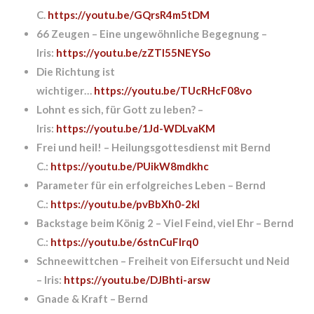
C.
https://youtu.be/GQrsR4m5tDM
66 Zeugen – Eine ungewöhnliche Begegnung –
Iris:
https://youtu.be/zZTl55NEYSo
Die Richtung ist
wichtiger…
https://youtu.be/TUcRHcF08vo
Lohnt es sich, für Gott zu leben? –
Iris:
https://youtu.be/1Jd-WDLvaKM
Frei und heil! – Heilungsgottesdienst mit Bernd
C.:
https://youtu.be/PUikW8mdkhc
Parameter für ein erfolgreiches Leben – Bernd
C.:
https://youtu.be/pvBbXh0-2kI
Backstage beim König 2 – Viel Feind, viel Ehr – Bernd
C.:
https://youtu.be/6stnCuFlrq0
Schneewittchen – Freiheit von Eifersucht und Neid
– Iris:
https://youtu.be/DJBhti-arsw
Gnade & Kraft – Bernd