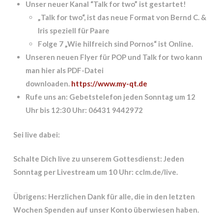
Unser neuer Kanal “Talk for two” ist gestartet!
„
Talk for two“, ist das neue Format von Bernd C. &
Iris speziell für Paare
Folge 7
„Wie hilfreich sind Pornos“
ist Online.
Unseren neuen Flyer für POP und Talk for two
kann
man hier als PDF-Datei
downloaden.
https://www.my-qt.de
Rufe uns an:
Gebetstelefon jeden Sonntag um 12
Uhr bis 12:30 Uhr: 06431 9442972
Sei live dabei:
Schalte Dich live zu unserem Gottesdienst: Jeden
Sonntag per Livestream um 10 Uhr: cclm.de/live.
Übrigens: Herzlichen Dank für alle, die in den letzten
Wochen Spenden auf unser Konto überwiesen haben.