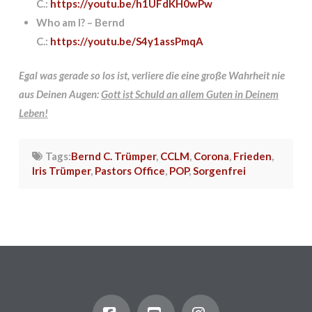
C.:
https://youtu.be/h1UFdKH0wPw
Who am I? – Bernd
C.:
https://youtu.be/S4y1assPmqA
Egal was gerade so los ist, verliere die eine große Wahrheit nie
aus Deinen Augen:
Gott ist Schuld an allem Guten in Deinem
Leben!
Tags:
Bernd C. Trümper
,
CCLM
,
Corona
,
Frieden
,
Iris Trümper
,
Pastors Office
,
POP
,
Sorgenfrei