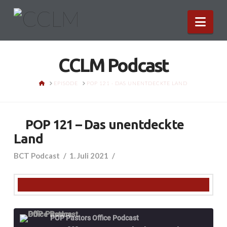
Nav
CCLM Podcast
HOME
EPISODE
POP 121 - DAS UNENTDECKTE LAND
POP 121 – Das unentdeckte
Land
BCT Podcast
1. Juli 2021
POP Pastors Office Podcast