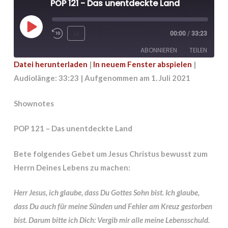
POP 121 - Das unentdeckte Land
Play
1x
00:00
/
33:23
Episode
ABONNIEREN
TEILEN
Datei herunterladen
|
In neuem Fenster abspielen
|
Audiolänge: 33:23
|
Aufgenommen am 1. Juli 2021
TEILEN
RSS FEED
LINK
Shownotes
EMBED
POP 121 – Das unentdeckte Land
Bete folgendes Gebet um Jesus Christus bewusst zum
Herrn Deines Lebens zu machen:
Herr Jesus, ich glaube, dass Du Gottes Sohn bist. Ich glaube,
dass Du auch für meine Sünden und Fehler am Kreuz gestorben
bist. Darum bitte ich Dich: Vergib mir alle meine Lebensschuld.