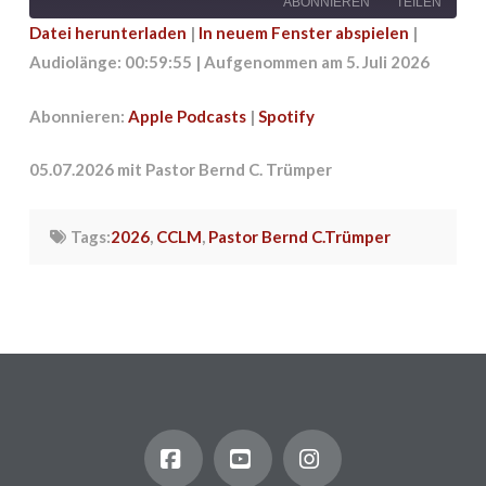
ABONNIEREN
TEILEN
Datei herunterladen
|
In neuem Fenster abspielen
|
Audiolänge: 00:59:55
|
Aufgenommen am 5. Juli 2026
TEILEN
Apple Podcasts
Spotify
RSS FEED
LINK
Abonnieren:
Apple Podcasts
|
Spotify
EMBED
05.07.2026 mit Pastor Bernd C. Trümper
Tags:
2026
,
CCLM
,
Pastor Bernd C.Trümper