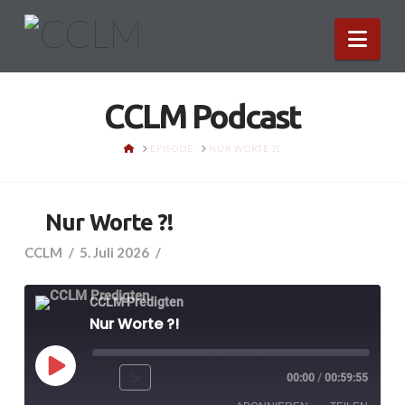
Nav
CCLM Podcast
HOME
EPISODE
NUR WORTE ?!
Nur Worte ?!
CCLM
5. Juli 2026
CCLM Predigten
Nur Worte ?!
Play
1x
00:00
/
00:59:55
Episode