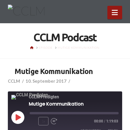
Nav
CCLM Podcast
HOME
EPISODE
MUTIGE KOMMUNIKATION
Mutige Kommunikation
CCLM
10. September 2017
CCLM Predigten
Mutige Kommunikation
Play
1x
00:00
/
1:19:03
Episode