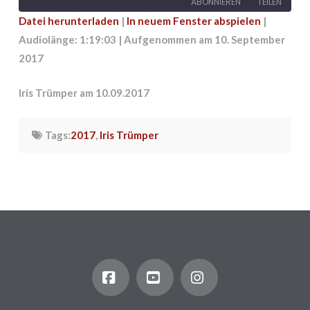
ABONNIEREN
TEILEN
Datei herunterladen
|
In neuem Fenster abspielen
|
Audiolänge: 1:19:03
|
Aufgenommen am 10. September
TEILEN
RSS FEED
2017
LINK
Iris Trümper am 10.09.2017
EMBED
Tags:
2017
,
Iris Trümper