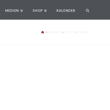
MEDIEN
SHOP
KALENDER
HOME
EPISODE
JETZT ERST RECHT!