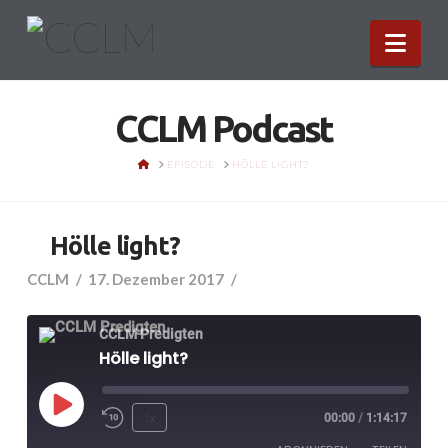
Nav
CCLM Podcast
HOME
EPISODE
HÖLLE LIGHT?
Hölle light?
CCLM
17. Dezember 2017
CCLM Predigten
Hölle light?
Play
1x
00:00
/
1:14:17
Episode