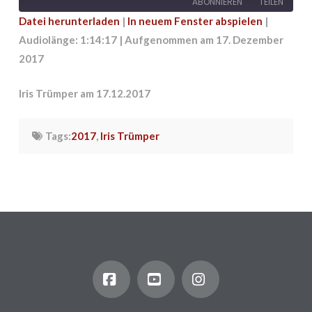
ABONNIEREN
TEILEN
Datei herunterladen
|
In neuem Fenster abspielen
|
Audiolänge: 1:14:17
|
Aufgenommen am 17. Dezember
TEILEN
RSS FEED
2017
LINK
Iris Trümper am 17.12.2017
EMBED
Tags:
2017
,
Iris Trümper