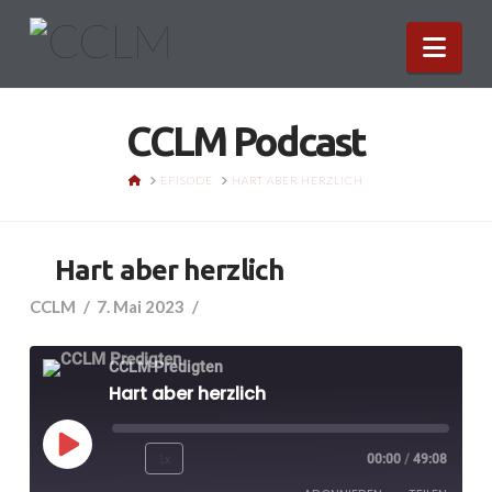
Nav
CCLM Podcast
HOME
EPISODE
HART ABER HERZLICH
Hart aber herzlich
CCLM
7. Mai 2023
CCLM Predigten
Hart aber herzlich
Play
1x
00:00
/
49:08
Episode