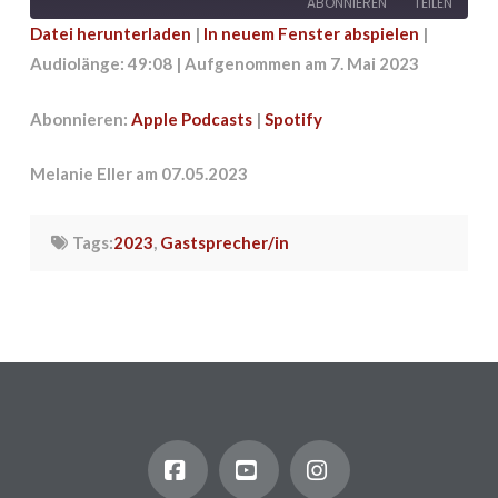
ABONNIEREN
TEILEN
Datei herunterladen
|
In neuem Fenster abspielen
|
Audiolänge: 49:08
|
Aufgenommen am 7. Mai 2023
TEILEN
Apple Podcasts
Spotify
RSS FEED
LINK
Abonnieren:
Apple Podcasts
|
Spotify
EMBED
Melanie Eller am 07.05.2023
Tags:
2023
,
Gastsprecher/in