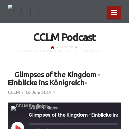
Nav
CCLM Podcast
HOME
EPISODE
GLIMPSES OF THE KINGDOM -EINBLICKE INS KÖNIGREICH-
Glimpses of the Kingdom -
Einblicke ins Königreich-
CCLM
16. Juni 2019
CCLM Predigten
Glimpses of the Kingdom -Einblicke ins Königreich-