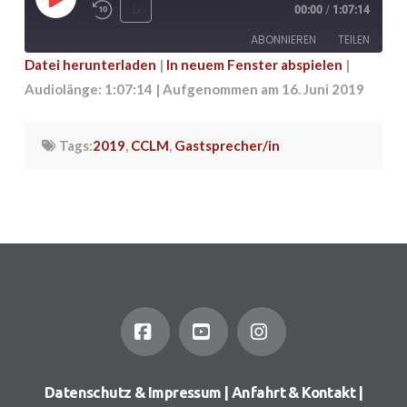
Play
1x
00:00
/
1:07:14
Episode
ABONNIEREN
TEILEN
Datei herunterladen
|
In neuem Fenster abspielen
|
Audiolänge: 1:07:14
|
Aufgenommen am 16. Juni 2019
TEILEN
RSS FEED
LINK
Tags:
2019
,
CCLM
,
Gastsprecher/in
EMBED
Facebook
YouTube
Instagram
Datenschutz & Impressum
|
Anfahrt & Kontakt
|