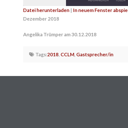
Episode
Datei herunterladen
|
In neuem Fenster abspie
TEILEN
Dezember 2018
RSS FEED
LINK
Angelika Trümper am 30.12.2018
EMBED
Tags:
2018
,
CCLM
,
Gastsprecher/in