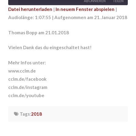
ABONNIEREN
TEILEN
Datei herunterladen
|
In neuem Fenster abspielen
|
Audiolänge: 1:07:55
|
Aufgenommen am 21. Januar 2018
TEILEN
RSS FEED
LINK
Thomas Bopp am 21.01.2018
EMBED
Vielen Dank das du eingeschaltet hast!
Mehr Infos unter:
www.cclm.de
cclm.de/facebook
cclm.de/instagram
cclm.de/youtube
Tags:
2018