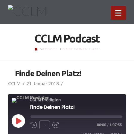
Nav
CCLM Podcast
HOME
EPISODE
FINDE DEINEN PLATZ!
Finde Deinen Platz!
CCLM
21. Januar 2018
CCLM Predigten
Finde Deinen Platz!
Play
1x
00:00
/
1:07:55
Episode