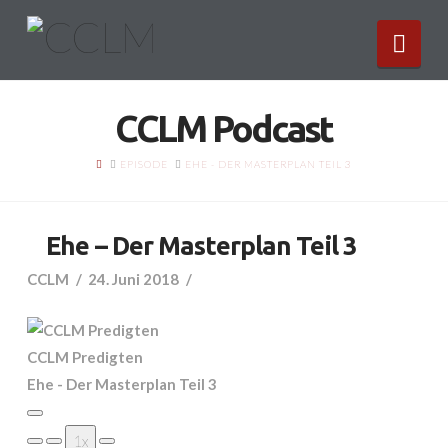
Nav
CCLM Podcast
HOME
EPISODE
EHE - DER MASTERPLAN TEIL 3
Ehe – Der Masterplan Teil 3
CCLM
24. Juni 2018
CCLM Predigten
Ehe - Der Masterplan Teil 3
Play
1x