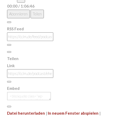
Episode
00:00
/
1:06:46
Abonnieren
Teilen
RSS Feed
Teilen
Link
Embed
Datei herunterladen
|
In neuem Fenster abspielen
|