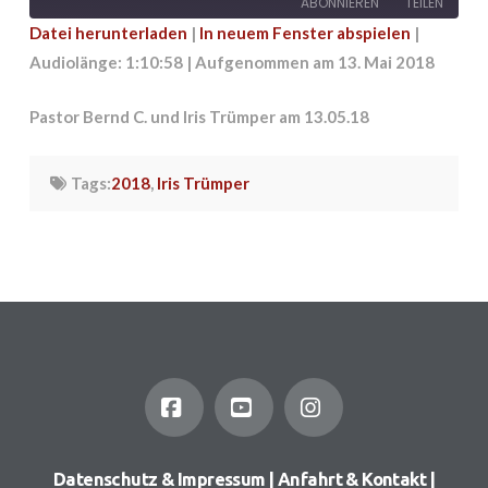
ABONNIEREN
TEILEN
Datei herunterladen
|
In neuem Fenster abspielen
|
Audiolänge: 1:10:58
|
Aufgenommen am 13. Mai 2018
TEILEN
RSS FEED
LINK
Pastor Bernd C. und Iris Trümper am 13.05.18
EMBED
Tags:
2018
,
Iris Trümper
Facebook
YouTube
Instagram
Datenschutz & Impressum
|
Anfahrt & Kontakt
|