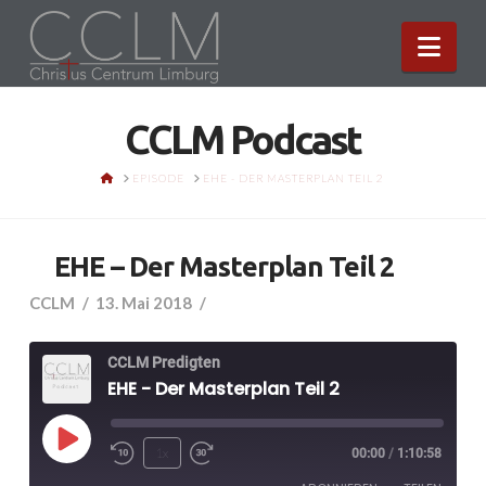
Nav
CCLM Podcast
HOME
EPISODE
EHE - DER MASTERPLAN TEIL 2
EHE – Der Masterplan Teil 2
CCLM
13. Mai 2018
CCLM Predigten
EHE - Der Masterplan Teil 2
Play
1x
00:00
/
1:10:58
Episode