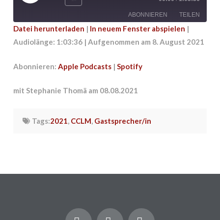
Episode
ABONNIEREN
TEILEN
Datei herunterladen
|
In neuem Fenster abspielen
|
Audiolänge: 1:03:36
|
Aufgenommen am 8. August 2021
TEILEN
Apple Podcasts
Spotify
RSS FEED
LINK
Abonnieren:
Apple Podcasts
|
Spotify
EMBED
mit Stephanie Thomä am 08.08.2021
Tags:
2021
,
CCLM
,
Gastsprecher/in