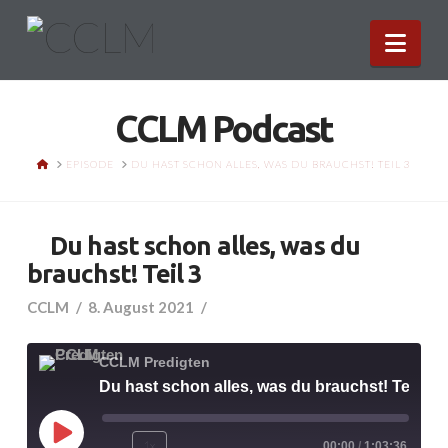
Nav
CCLM Podcast
HOME
EPISODE
DU HAST SCHON ALLES, WAS DU BRAUCHST! TEIL 3
Du hast schon alles, was du
brauchst! Teil 3
CCLM
8. August 2021
CCLM Predigten
Du hast schon alles, was du brauchst! Teil 3
Play
1x
00:00
/
1:03:36