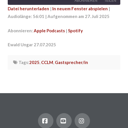
ABONNIEREN
TEILEN
Datei herunterladen
|
In neuem Fenster abspielen
|
Audiolänge: 56:01
|
Aufgenommen am 27. Juli 2025
TEILEN
Apple Podcasts
Spotify
RSS FEED
LINK
Abonnieren:
Apple Podcasts
|
Spotify
EMBED
Ewald Ungar 27.07.2025
Tags:
2025
,
CCLM
,
Gastsprecher/in