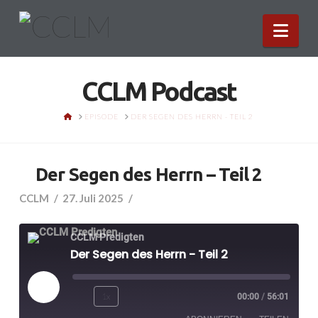
Nav
CCLM Podcast
HOME
EPISODE
DER SEGEN DES HERRN - TEIL 2
Der Segen des Herrn – Teil 2
CCLM
27. Juli 2025
CCLM Predigten
Der Segen des Herrn - Teil 2
Play
1x
00:00
/
56:01
Episode