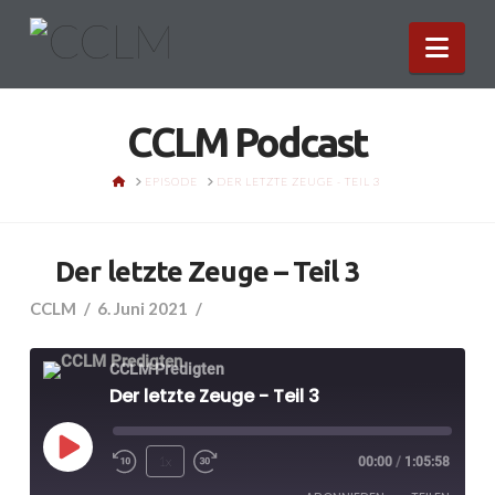
Nav
CCLM Podcast
HOME
EPISODE
DER LETZTE ZEUGE - TEIL 3
Der letzte Zeuge – Teil 3
CCLM
6. Juni 2021
CCLM Predigten
Der letzte Zeuge - Teil 3
Play
1x
00:00
/
1:05:58
Episode