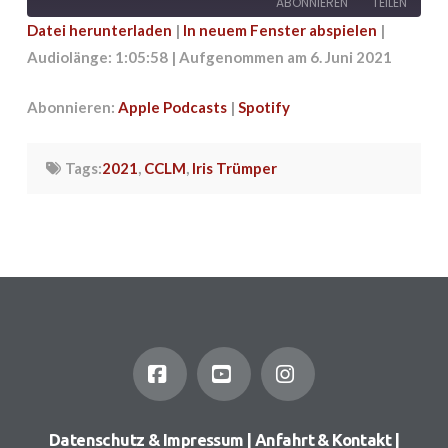
ABONNIEREN
TEILEN
Datei herunterladen
|
In neuem Fenster abspielen
|
Audiolänge: 1:05:58
|
Aufgenommen am 6. Juni 2021
TEILEN
Apple Podcasts
Spotify
RSS FEED
LINK
Abonnieren:
Apple Podcasts
|
Spotify
EMBED
Tags:
2021
,
CCLM
,
Iris Trümper
Facebook
YouTube
Instagram
Datenschutz & Impressum
|
Anfahrt & Kontakt
|